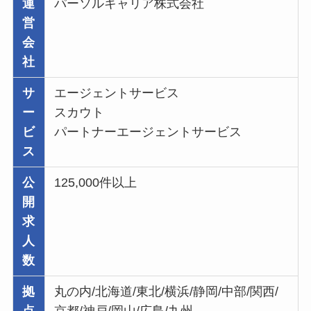
運
パーソルキャリア株式会社
営
会
社
サ
エージェントサービス
ー
スカウト
ビ
パートナーエージェントサービス
ス
公
125,000件以上
開
求
人
数
拠
丸の内/北海道/東北/横浜/静岡/中部/関西/