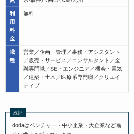
点
京都/神戸/岡山/広島/九州
利
無料
用
料
金
職
営業／企画・管理／事務・アシスタント
種
／販売・サービス／コンサルタント／金
融専門職／SE・エンジニア／機会・電気
／建築・土木／医療系専門職／クリエイ
ティブ
総評
dodaはベンチャー・中小企業・大企業など幅