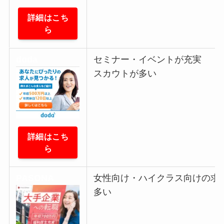
詳細はこち
ら
doda
セミナー・イベント
が充実
スカウトが多い
詳細はこち
ら
PASONA
女性向け・ハイクラス
向けの求
多い