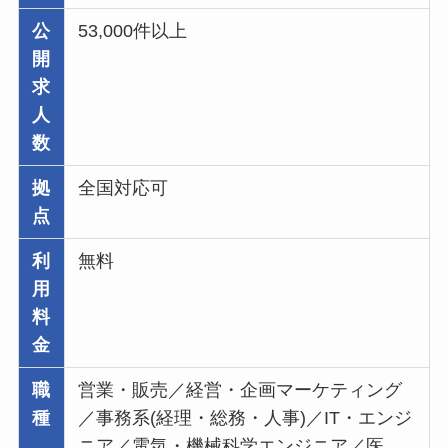
公
53,000件以上
開
求
人
数
拠
全国対応可
点
利
無料
用
料
金
職
営業・販売／経営・企画マーケティング
種
／事務系(経理・総務・人事)／IT・エンジ
ニア／電気・機械科学エンジニア／医