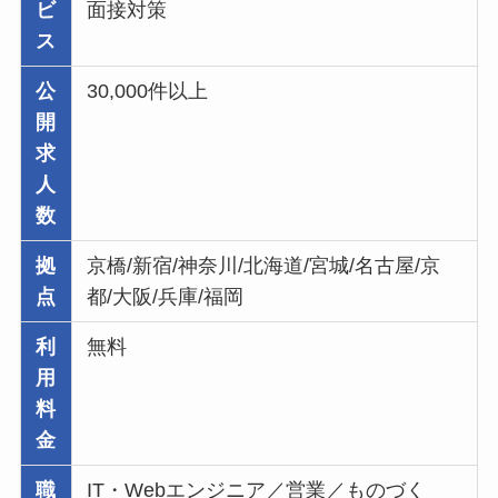
ビ
面接対策
ス
公
30,000件以上
開
求
人
数
拠
京橋/新宿/神奈川/北海道/宮城/名古屋/京
点
都/大阪/兵庫/福岡
利
無料
用
料
金
職
IT・Webエンジニア／営業／ものづく