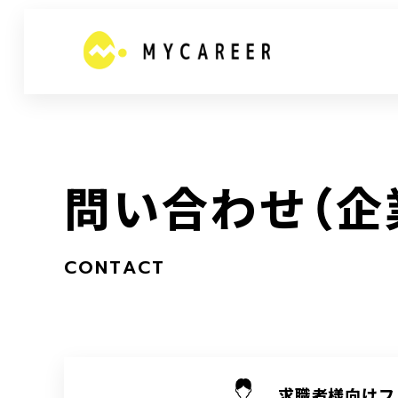
問
い
合
わ
せ
（
企
C
O
N
T
A
C
T
求職者様向けフ