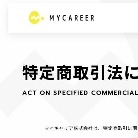
特
定
商
取
引
法
A
C
T
O
N
S
P
E
C
I
F
I
E
D
C
O
M
M
E
R
C
I
A
マイキャリア株式会社は、「特定商取引に関