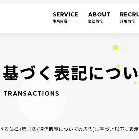
SERVICE
ABOUT
RECRU
事業内容
会社情報
採用情報
に
基
づ
く
表
記
に
つ
L
T
R
A
N
S
A
C
T
I
O
N
S
する法律」第11条(通信販売についての広告)に基づき以下に表