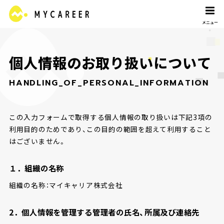
個
人
情
報
の
お
取
り
扱
い
に
つ
い
て
H
A
N
D
L
I
N
G
_
O
F
_
P
E
R
S
O
N
A
L
_
I
N
F
O
R
M
A
T
I
O
N
この入力フォームで取得する個人情報の取り扱いは下記3項の
利用目的のためであり、この目的の範囲を超えて利用すること
はございません。
１．組織の名称
組織の名称：マイキャリア株式会社
2．個人情報を管理する管理者の氏名、所属及び連絡先