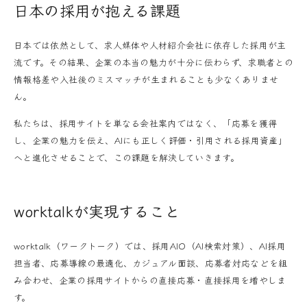
日本の採用が抱える課題
日本では依然として、求人媒体や人材紹介会社に依存した採用が主
流です。その結果、企業の本当の魅力が十分に伝わらず、求職者との
情報格差や入社後のミスマッチが生まれることも少なくありませ
ん。
私たちは、採用サイトを単なる会社案内ではなく、「応募を獲得
し、企業の魅力を伝え、AIにも正しく評価・引用される採用資産」
へと進化させることで、この課題を解決していきます。
worktalkが実現すること
worktalk（ワークトーク）では、採用AIO（AI検索対策）、AI採用
担当者、応募導線の最適化、カジュアル面談、応募者対応などを組
み合わせ、企業の採用サイトからの直接応募・直接採用を増やしま
す。