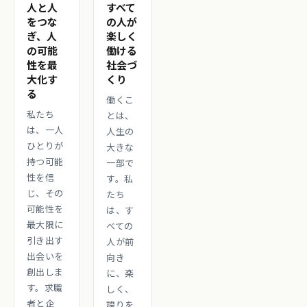
人と人
すべて
をつな
の人が
ぎ、人
楽しく
の可能
働ける
性を最
社会づ
大化す
くり
る
働くこ
私たち
とは、
は、一人
人生の
ひとりが
大きな
持つ可能
一部で
性を信
す。私
じ、その
たち
可能性を
は、す
最大限に
べての
引き出す
人が前
出会いを
向き
創出しま
に、楽
す。求職
しく、
者と企
誇りを