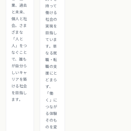
業、過去
持って
と未来、
働ける
個人と社
社会の
会。さま
実現を
ざまな
目指し
「人と
ていま
人」をつ
す。単
なぐこと
なる就
で、誰も
職・転
が自分ら
職の支
しいキャ
援にと
リアを築
どまら
ける社会
ず、
を目指し
「働
ます。
く」に
つなが
る体験
そのも
のを変