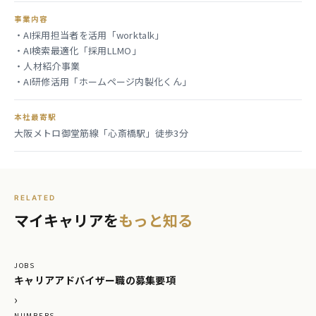
事業内容
・AI採用担当者を活用「worktalk」
・AI検索最適化「採用LLMO」
・人材紹介事業
・AI研修活用「ホームページ内製化くん」
本社最寄駅
大阪メトロ御堂筋線「心斎橋駅」徒歩3分
RELATED
マイキャリアを
もっと知る
JOBS
キャリアアドバイザー職の募集要項
›
NUMBERS