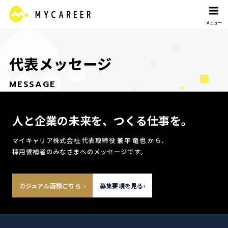
代
表
メ
ッ
セ
ー
ジ
M
E
S
S
A
G
E
人と企業の未来を、
つくる仕事を。
マイキャリア株式会社 代表取締役
兼平 竜也
から、
採用候補者のみなさまへのメッセージです。
›
募集要項を見る
›