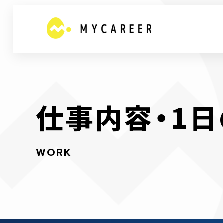
仕
事
内
容
・
1
日
W
O
R
K