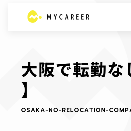
大
阪
で
転
勤
な
】
O
S
A
K
A
-
N
O
-
R
E
L
O
C
A
T
I
O
N
-
C
O
M
P