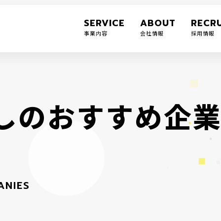
SERVICE
ABOUT
RECRU
事業内容
会社情報
採用情報
し
の
お
す
す
め
企
A
N
I
E
S