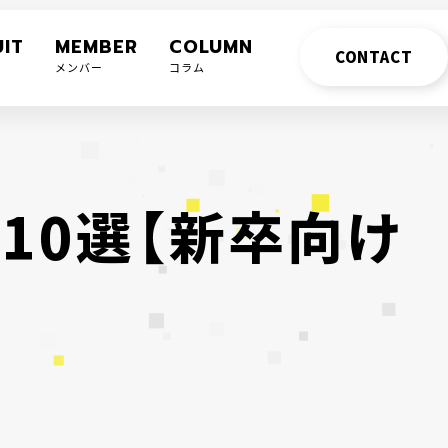
IT
MEMBER
COLUMN
CONTACT
メンバー
コラム
業
1
0
選
【
新
卒
向
け