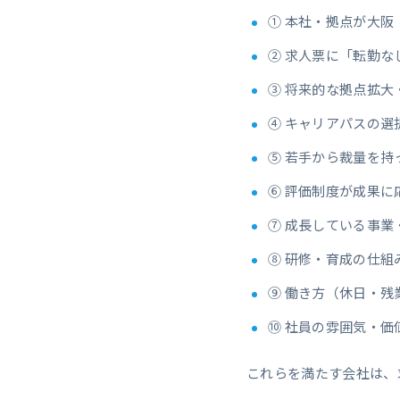
① 本社・拠点が大阪
② 求人票に「転勤な
③ 将来的な拠点拡大
④ キャリアパスの選
⑤ 若手から裁量を持
⑥ 評価制度が成果に
⑦ 成長している事業
⑧ 研修・育成の仕組
⑨ 働き方（休日・残
⑩ 社員の雰囲気・価
これらを満たす会社は、