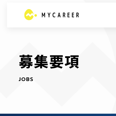
募
集
要
項
J
O
B
S