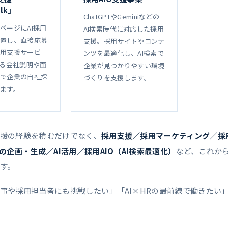
alk」
ChatGPTやGeminiなどの
ページにAI採用
AI検索時代に対応した採用
置し、直接応募
支援。採用サイトやコンテ
用支援サービ
ンツを最適化し、AI検索で
よる会社説明や面
企業が見つかりやすい環境
で企業の自社採
づくりを支援します。
ます。
援の経験を積むだけでなく、
採用支援／採用マーケティング／採
企画・生成／AI活用／採用AIO（AI検索最適化）
など、これか
す。
事や採用担当者にも挑戦したい」「AI×HRの最前線で働きたい