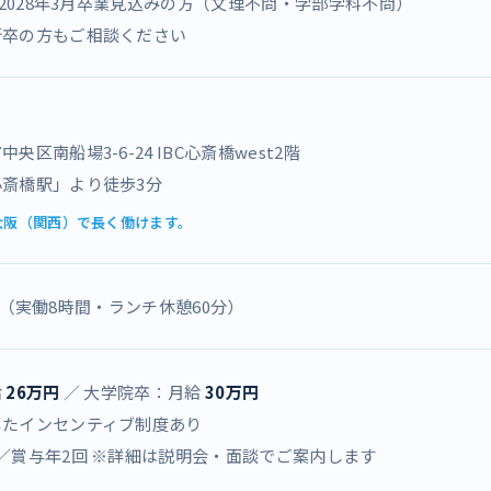
月・2028年3月卒業見込みの方（文理不問・学部学科不問）
新卒の方もご相談ください
央区南船場3-6-24 IBC心斎橋west2階
斎橋駅」より徒歩3分
大阪（関西）で長く働けます。
9:00（実働8時間・ランチ休憩60分）
給
26万円
／ 大学院卒：月給
30万円
じたインセンティブ制度あり
／賞与年2回 ※詳細は説明会・面談でご案内します