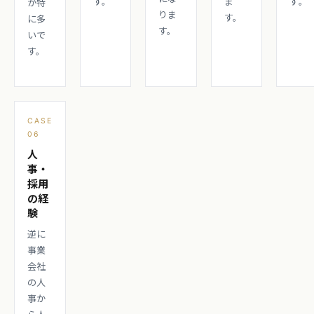
す。
ま
す。
が特
りま
す。
に多
す。
いで
す。
CASE
06
人
事・
採用
の経
験
逆に
事業
会社
の人
事か