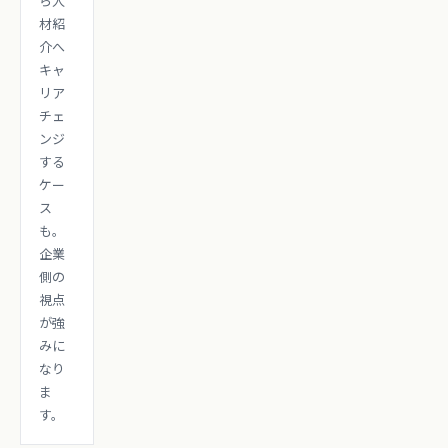
ら人
材紹
介へ
キャ
リア
チェ
ンジ
する
ケー
ス
も。
企業
側の
視点
が強
みに
なり
ま
す。