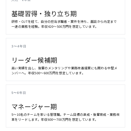
基礎習得・独り立ち期
研修・OJTを経て、自分の担当求職者・案件を持ち、面談から内定まで
一連の業務を経験。年収420〜500万円を想定しています。
3〜4年目
リーダー候補期
高い実績を出し、後輩のメンタリングや業務改善提案にも関わる中堅メ
ンバーへ。年収500〜600万円を想定しています。
5〜6年目
マネージャー期
5〜10名のチームを率いる管理職。チーム目標の達成・後輩育成・業務改
革をリードします。年収600〜700万円を想定しています。