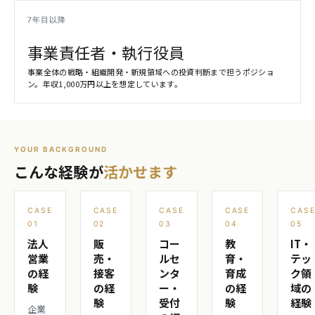
7年目以降
事業責任者・執行役員
事業全体の戦略・組織開発・新規領域への投資判断まで担うポジショ
ン。年収1,000万円以上を想定しています。
YOUR BACKGROUND
こんな経験が
活かせます
CASE
CASE
CASE
CASE
CAS
01
02
03
04
05
法人
販
コー
教
IT・
営業
売・
ルセ
育・
テッ
の経
接客
ンタ
育成
ク領
験
の経
ー・
の経
域の
験
受付
験
経験
企業