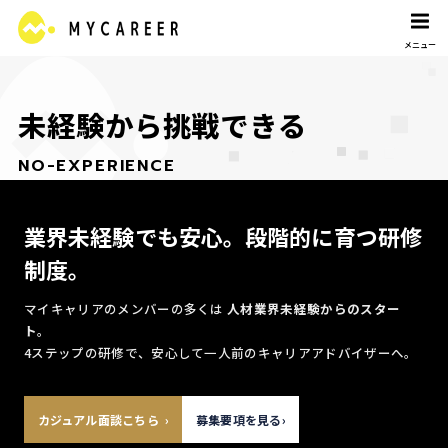
未
経
験
か
ら
挑
戦
で
き
る
N
O
-
E
X
P
E
R
I
E
N
C
E
業界未経験でも安心。
段階的に育つ研修
制度。
マイキャリアのメンバーの多くは
人材業界未経験からのスター
ト
。
4ステップの研修で、安心して一人前のキャリアアドバイザーへ。
›
募集要項を見る
›