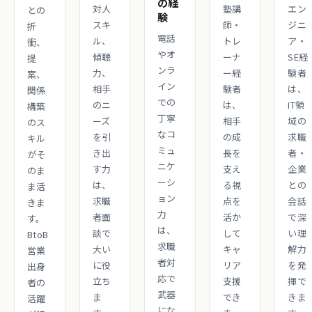
の経
対人
塾講
エン
との
験
スキ
師・
ジニ
折
電話
ル、
トレ
ア・
衝、
やオ
傾聴
ーナ
SE経
提
ンラ
力、
ー経
験者
案、
イン
相手
験者
は、
関係
での
のニ
は、
IT領
構築
丁寧
ーズ
相手
域の
のス
なコ
を引
の成
求職
キル
ミュ
き出
長を
者・
がそ
ニケ
す力
支え
企業
のま
ーシ
は、
る視
との
ま活
ョン
求職
点を
会話
きま
力
者面
活か
で深
す。
は、
談で
して
い理
BtoB
求職
大い
キャ
解力
営業
者対
に役
リア
を発
出身
応で
立ち
支援
揮で
者の
武器
ま
でき
きま
活躍
にな