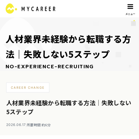
人
材
業
界
未
経
験
か
ら
転
職
す
る
方
法
｜
失
敗
し
な
い
5
ス
テ
ッ
プ
N
O
-
E
X
P
E
R
I
E
N
C
E
-
R
E
C
R
U
I
T
I
N
G
CAREER CHANGE
人材業界未経験から転職する方法｜失敗しない
5ステップ
|
所要時間 約6分
2026.06.17