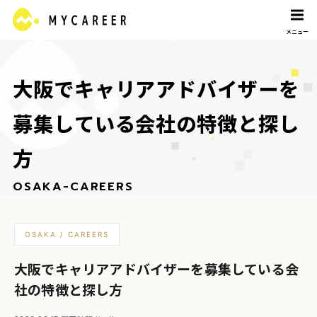
大
阪
で
キ
ャ
リ
ア
ア
ド
バ
イ
ザ
ー
を
募
集
し
て
い
る
会
社
の
特
徴
と
探
し
方
O
S
A
K
A
-
C
A
R
E
E
R
S
OSAKA / CAREERS
大阪でキャリアアドバイザーを募集している会
社の特徴と探し方