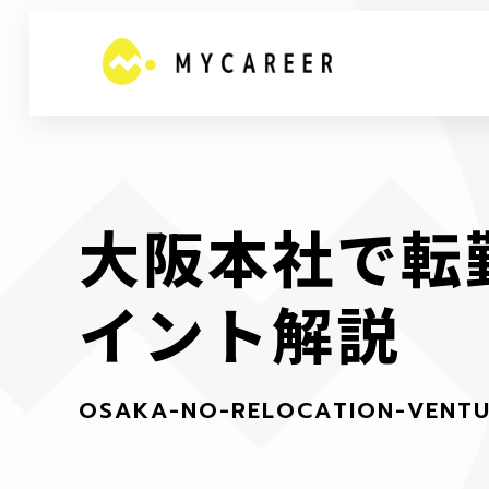
大
阪
本
社
で
転
イ
ン
ト
解
説
O
S
A
K
A
-
N
O
-
R
E
L
O
C
A
T
I
O
N
-
V
E
N
T