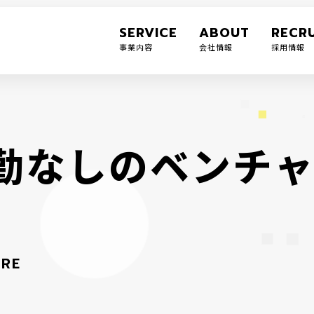
SERVICE
ABOUT
RECRU
事業内容
会社情報
採用情報
勤
な
し
の
ベ
ン
チ
U
R
E