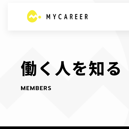
働
く
人
を
知
る
M
E
M
B
E
R
S