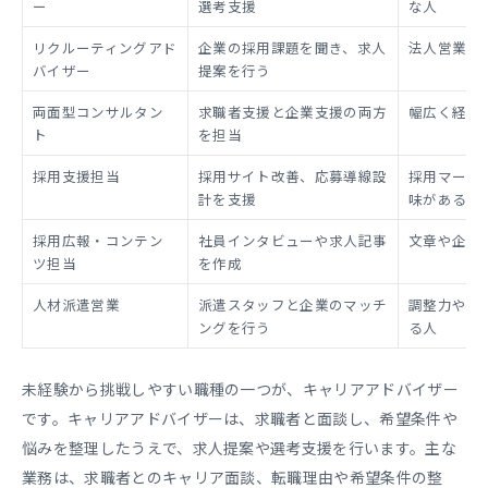
ー
選考支援
な人
リクルーティングアド
企業の採用課題を聞き、求人
法人営業に
バイザー
提案を行う
両面型コンサルタン
求職者支援と企業支援の両方
幅広く経験
ト
を担当
採用支援担当
採用サイト改善、応募導線設
採用マーケ
計を支援
味がある人
採用広報・コンテン
社員インタビューや求人記事
文章や企画
ツ担当
を作成
人材派遣営業
派遣スタッフと企業のマッチ
調整力やス
ングを行う
る人
未経験から挑戦しやすい職種の一つが、キャリアアドバイザー
です。キャリアアドバイザーは、求職者と面談し、希望条件や
悩みを整理したうえで、求人提案や選考支援を行います。主な
業務は、求職者とのキャリア面談、転職理由や希望条件の整