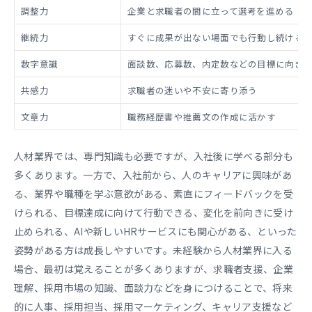
調整力
企業と求職者の間に立って選考を進める
継続力
すぐに成果が出ない場面でも行動し続ける
数字意識
面談数、応募数、内定数などの目標に向き
共感力
求職者の迷いや不安に寄り添う
文章力
職務経歴書や推薦文の作成に活かす
人材業界では、専門知識も必要ですが、入社後に学べる部分も
多くあります。一方で、入社前から、人のキャリアに興味があ
る、業界や職種を学ぶ意欲がある、素直にフィードバックを受
けられる、目標達成に向けて行動できる、変化を前向きに受け
止められる、AIや新しいHRサービスにも関心がある、といった
姿勢がある方は成長しやすいです。未経験から人材業界に入る
場合、最初は覚えることが多くありますが、求職者支援、企業
理解、採用市場の知識、面談力などを身につけることで、将来
的に人事、採用担当、採用マーケティング、キャリア支援など