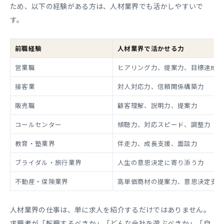
ため、以下の経験がある方は、人材業界でも活かしやすいで
す。
前職経験
人材業界で活かせる力
営業職
ヒアリング力、提案力、目標達成
接客業
対人対応力、信頼関係構築力
販売職
顧客理解、説明力、提案力
コールセンター
傾聴力、対応スピード、調整力
教育・塾業界
伴走力、成長支援、面談力
ブライダル・旅行業界
人生の意思決定に寄り添う力
不動産・保険業界
高単価商材の提案力、意思決定支
人材業界の仕事は、単に求人を紹介するだけではありません。
求職者が「転職するべきか」「どんな会社を選ぶべきか」「自