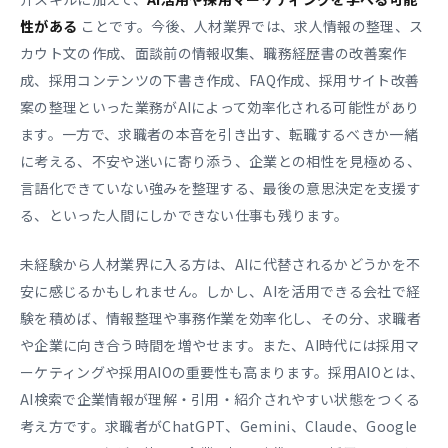
性がある
ことです。今後、人材業界では、求人情報の整理、ス
カウト文の作成、面談前の情報収集、職務経歴書の改善案作
成、採用コンテンツの下書き作成、FAQ作成、採用サイト改善
案の整理といった業務がAIによって効率化される可能性があり
ます。一方で、求職者の本音を引き出す、転職するべきか一緒
に考える、不安や迷いに寄り添う、企業との相性を見極める、
言語化できていない強みを整理する、最後の意思決定を支援す
る、といった人間にしかできない仕事も残ります。
未経験から人材業界に入る方は、AIに代替されるかどうかを不
安に感じるかもしれません。しかし、AIを活用できる会社で経
験を積めば、情報整理や事務作業を効率化し、その分、求職者
や企業に向き合う時間を増やせます。また、AI時代には採用マ
ーケティングや採用AIOの重要性も高まります。採用AIOとは、
AI検索で企業情報が理解・引用・紹介されやすい状態をつくる
考え方です。求職者がChatGPT、Gemini、Claude、Google