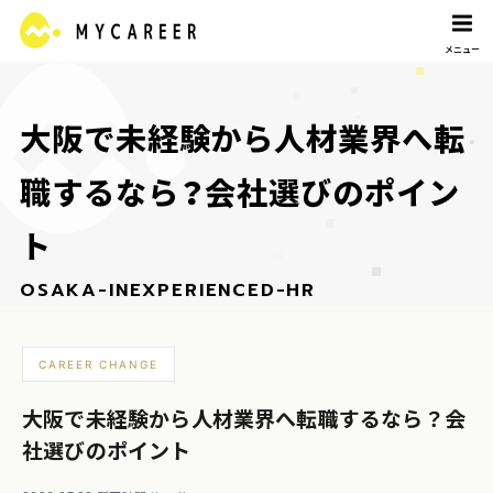
大
阪
で
未
経
験
か
ら
人
材
業
界
へ
転
職
す
る
な
ら
？
会
社
選
び
の
ポ
イ
ン
ト
O
S
A
K
A
-
I
N
E
X
P
E
R
I
E
N
C
E
D
-
H
R
CAREER CHANGE
大阪で未経験から人材業界へ転職するなら？会
社選びのポイント