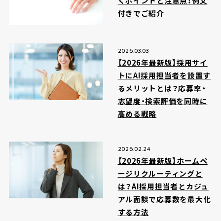
くポイントと注意点！例文
付きでご紹介
2026.03.03
【2026年最新版】採用サイ
トにAI採用担当者を設置す
るメリットとは？応募率・
志望度・検索評価を同時に
高める戦略
2026.02.24
【2026年最新版】ホームペ
ージリクルーティングと
は？AI採用担当者とカジュ
アル面談で応募数を最大化
する方法