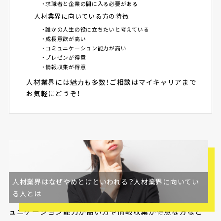
・求職者と企業の間に入る必要がある
人材業界に向いている方の特徴
・誰かの人生の役に立ちたいと考えている
・成長意欲が高い
・コミュニケーション能力が高い
・プレゼンが得意
・情報収集が得意
人材業界には魅力も多数！ご相談はマイキャリアまで
お気軽にどうぞ！
人材業界はなぜやめとけといわれる？人材業界に向いてい
人材業界はやめとけといわれるのは、ベンチャー企業が多
る人とは
いことや単純業務になりやすいことなどが原因です。コミ
ュニケーション能力が高い方や情報収集が得意な方など