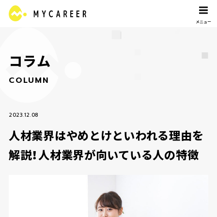
コ
ラ
ム
C
O
L
U
M
N
2023.12.08
人材業界はやめとけといわれる理由を
解説！人材業界が向いている人の特徴