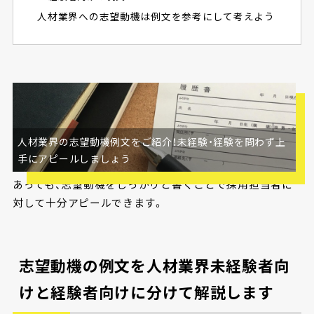
人材業界への志望動機は例文を参考にして考えよう
人材業界の志望動機例文をご紹介！未経験・経験を問わず上
人材業界の志望動機を考える際には、例文を見て構成を参
手にアピールしましょう
考にするのがおすすめです。経験者だけでなく未経験者で
あっても、志望動機をしっかりと書くことで採用担当者に
対して十分アピールできます。
志望動機の例文を人材業界未経験者向
けと経験者向けに分けて解説します