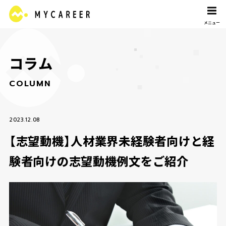
コ
ラ
ム
C
O
L
U
M
N
2023.12.08
【志望動機】人材業界未経験者向けと経
験者向けの志望動機例文をご紹介