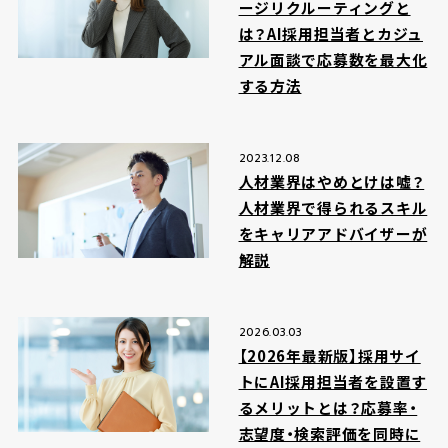
ージリクルーティングと
は？AI採用担当者とカジュ
アル面談で応募数を最大化
する方法
2023.12.08
人材業界はやめとけは嘘？
人材業界で得られるスキル
をキャリアアドバイザーが
解説
2026.03.03
【2026年最新版】採用サイ
トにAI採用担当者を設置す
るメリットとは？応募率・
志望度・検索評価を同時に