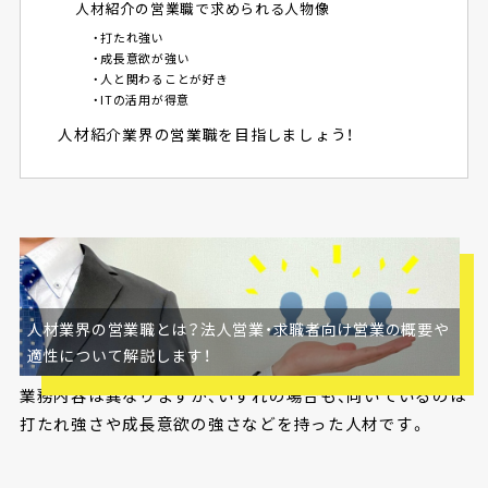
人材紹介の営業職で求められる人物像
・打たれ強い
・成長意欲が強い
・人と関わることが好き
・ITの活用が得意
人材紹介業界の営業職を目指しましょう！
人材業界の営業職とは？法人営業・求職者向け営業の概要や
「やめとけ」といわれやすい人材業界の営業職として、法人
適性について解説します！
営業と求職者向け営業の2種類が挙げられます。それぞれ
業務内容は異なりますが、いずれの場合も、向いているのは
打たれ強さや成長意欲の強さなどを持った人材です。