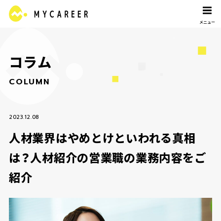
コ
ラ
ム
C
O
L
U
M
N
2023.12.08
人材業界はやめとけといわれる真相
は？人材紹介の営業職の業務内容をご
紹介